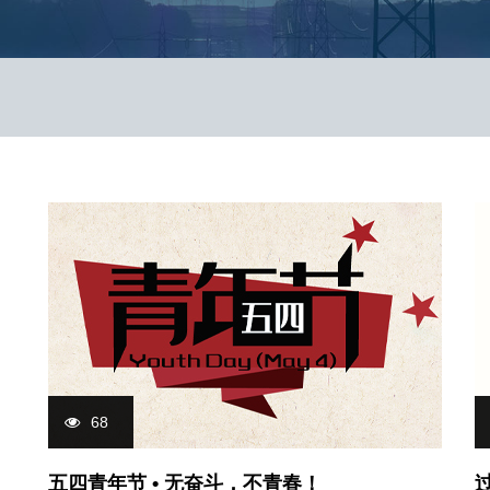
68
五四青年节 • 无奋斗，不青春！