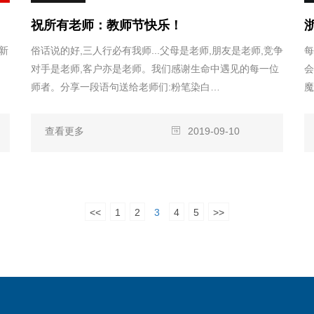
祝所有老师：教师节快乐！
新
俗话说的好,三人行必有我师...父母是老师,朋友是老师,竞争
每
对手是老师,客户亦是老师。我们感谢生命中遇见的每一位
会
师者。分享一段语句送给老师们:粉笔染白…
魔
查看更多
2019-09-10
<<
1
2
3
4
5
>>