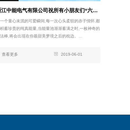
浙江中能电气有限公司祝所有小朋友们“六一儿童节”快乐！
一个童心未泯的可爱瞬间,每一次心头柔软的赤子情怀,都
积蓄珍贵的纯真能量,当能量池渐渐蓄满之时,一枚神奇的
法棒,将会出现在你最甜美梦境之后的枕边。…
查看更多
2019-06-01